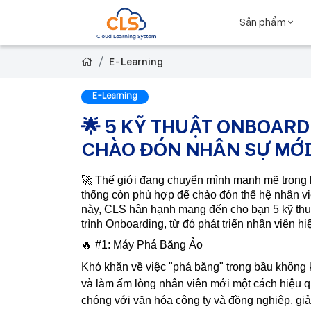
Sản phẩm
E-Learning
E-Learning
🌟 5 KỸ THUẬT ONBOAR
CHÀO ĐÓN NHÂN SỰ MỚI
🚀 Thế giới đang chuyển mình mạnh mẽ trong 
thống còn phù hợp để chào đón thế hệ nhân v
này, CLS hân hạnh mang đến cho bạn 5 kỹ thuậ
trình Onboarding, từ đó phát triển nhân viên h
🔥 #1: Máy Phá Băng Ảo
Khó khăn về việc "phá băng" trong bầu không k
và làm ấm lòng nhân viên mới một cách hiệu q
chóng với văn hóa công ty và đồng nghiệp, giảm