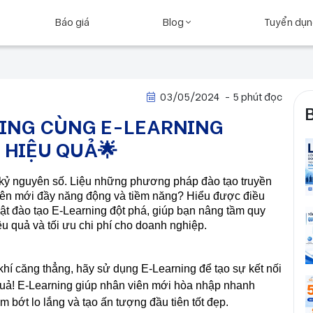
Báo giá
Blog
Tuyển dụ
03/05/2024
- 5 phút đọc
DING CÙNG E-LEARNING
 HIỆU QUẢ🌟
kỷ nguyên số. Liệu những phương pháp đào tạo truyền 
iên mới đầy năng động và tiềm năng? 
Hiểu được điều 
t đào tạo E-Learning đột phá
, giúp bạn nâng tầm quy 
iệu quả và tối ưu chi phí cho doanh nghiệp.
hí căng thẳng, hãy sử dụng E-Learning để tạo sự kết nối 
uả! E-Learning giúp nhân viên mới hòa nhập nhanh 
 bớt lo lắng và tạo ấn tượng đầu tiên tốt đẹp.