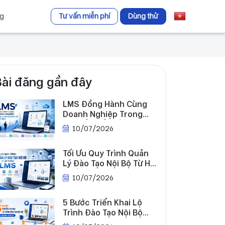
ng
Tư vấn miễn phí
Dùng thử
Bài đăng gần đây
LMS Đồng Hành Cùng
Doanh Nghiệp Trong
Chuyển Đổi Số Đào Tạo
10/07/2026
Tối Ưu Quy Trình Quản
Lý Đào Tạo Nội Bộ Từ Hệ
Thống LMS
10/07/2026
5 Bước Triển Khai Lộ
Trình Đào Tạo Nội Bộ
Hiệu Quả Cho Doanh