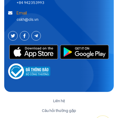
+84 942353993
Email
cskh@cls.vn
Liên hệ
Câu hỏi thường gặp