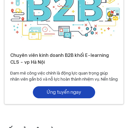
Chuyên viên kinh doanh B2B khối E-learning
CLS - vp Hà Nội
Đam mê công việc chính là động lực quan trọng giúp
nhân viên gắn bó và nỗ lực hoàn thành nhiệm vụ. Nền tảng
đào tạo trực tuyến E-learning CLS luôn mong muốn nhìn
thấy sự tự tin, khả năng thuyết phục và giao tiếp hiệu quả,
Ứng tuyển ngay
bên cạnh đó là niềm đam mê và kiên trì vượt qua khó khăn
của mỗi ứng viên.