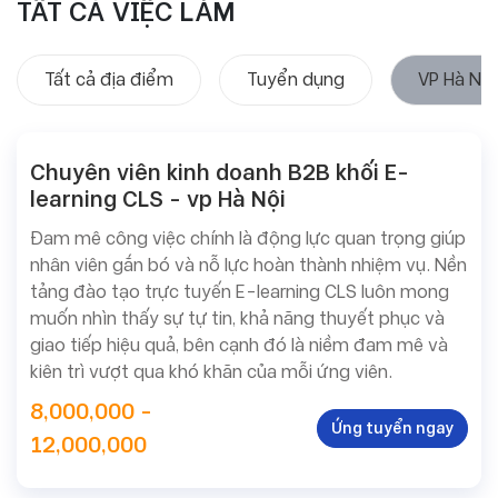
TẤT CẢ VIỆC LÀM
Tất cả địa điểm
Tuyển dụng
VP Hà Nội
Chuyên viên kinh doanh B2B khối E-
learning CLS - vp Hà Nội
Đam mê công việc chính là động lực quan trọng giúp
nhân viên gắn bó và nỗ lực hoàn thành nhiệm vụ. Nền
tảng đào tạo trực tuyến E-learning CLS luôn mong
muốn nhìn thấy sự tự tin, khả năng thuyết phục và
giao tiếp hiệu quả, bên cạnh đó là niềm đam mê và
kiên trì vượt qua khó khăn của mỗi ứng viên.
8,000,000 -
Ứng tuyển ngay
12,000,000
Tuyển
dụng