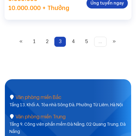
Ứng tuyển ngay
10.000.000 + Thưởng
«
1
2
3
4
5
…
»
Văn phòng miền Bắc
Tầng 13, Khối A, Tòa nhà Sông Đà, Phường Từ Liêm, Hà Nội
Văn phòng miền Trung
Tầng 9, Công viên phần mềm Đà Nẵng, 02 Quang Trung, Đà
Nẵng