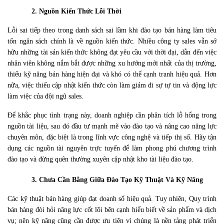
2. Nguồn Kiến Thức Lỗi Thời
Lỗi sai tiếp theo trong danh sách sai lầm khi đào tạo bán hàng làm tiêu 
tốn ngân sách chính là về nguồn kiến thức. Nhiều công ty sales vẫn sở 
hữu những tài sản kiến thức không đạt yêu cầu với thời đại, dẫn đến việc 
nhân viên không nắm bắt được những xu hướng mới nhất của thị trường, 
thiếu kỹ năng bán hàng hiện đại và khó có thể cạnh tranh hiệu quả. Hơn 
nữa, việc thiếu cập nhật kiến thức còn làm giảm đi sự tự tin và động lực 
làm việc của đội ngũ sales.
Để khắc phục tình trạng này, doanh nghiệp cần phân tích lỗ hổng trong 
nguồn tài liệu, sau đó đầu tư mạnh mẽ vào đào tạo và nâng cao năng lực 
chuyên môn, đặc biệt là trong lĩnh vực công nghệ và tiếp thị số. Hãy tận 
dụng các nguồn tài nguyên trực tuyến để làm phong phú chương trình 
đào tạo và đừng quên thường xuyên cập nhật kho tài liệu đào tạo.
3. Chưa Cần Bằng Giữa Đào Tạo Kỹ Thuật Và Kỹ Năng
Các kỹ thuật bán hàng giúp đạt doanh số hiệu quả. Tuy nhiên, Quy trình 
bán hàng đòi hỏi năng lực cốt lõi bên cạnh hiểu biết về sản phẩm và dịch 
vụ; nên kỹ năng cũng cần được ưu tiên vì chúng là nền tảng phát triển 