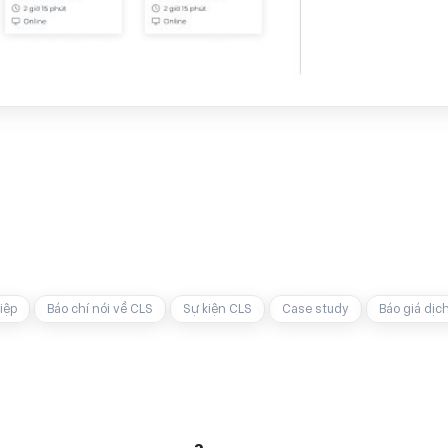
iệp
Báo chí nói về CLS
Sự kiện CLS
Case study
Báo giá dịc