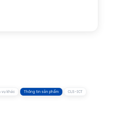
h vụ khác
Thông tin sản phẩm
CLS-ICT