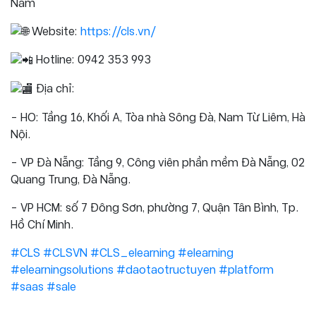
Nam
Website:
https://cls.vn/
Hotline: 0942 353 993
Địa chỉ:
- HO: Tầng 16, Khối A, Tòa nhà Sông Đà, Nam Từ Liêm, Hà
Nội.
- VP Đà Nẵng: Tầng 9, Công viên phần mềm Đà Nẵng, 02
Quang Trung, Đà Nẵng.
- VP HCM: số 7 Đông Sơn, phường 7, Quận Tân Bình, Tp.
Hồ Chí Minh.
#CLS
#CLSVN
#CLS_elearning
#elearning
#elearningsolutions
#daotaotructuyen
#platform
#saas
#sale