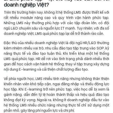
doanh nghiệp Việt?
Trên thị trường hiện nay, không ít hệ thống LMS được thiết kế với
rất nhiều module nâng cao và quy trình vận hành phức tạp.
Những LMS này thường phù hợp với các tập đoàn lớn, có đội
ngũ L&D chuyên sâu và nguồn lực IT mạnh. Tuy nhiên, với đa số
doanh nghiệp Việt, LMS quá phức tạp lại dễ trở thành rào cản.
Đặc thù của nhiều doanh nghiệp Việt là đội ngũ HR/L&D thường
kiêm nhiệm nhiều vai trò, nhu cầu đào tạo tập trung vào SOP, kỹ
năng thực tế và đào tạo tuân thủ. Khi triển khai một hệ thống
LMS quá phức tạp, HR dễ rơi vào tình trạng phải dành nhiều thời
gian để học cách vận hành hệ thống, thay vì tập trung xây dựng
nội dung E-learning và cải thiện chất lượng đào tạo.
Về phía người học, LMS nhiều tính năng nhưng không thân thiện
khiến nhân viên khó tiếp cận, ngại đăng nhập và thiếu động lực
học tập. Khi E-learning trở nên phức tạp, việc học dễ bị xem là
gánh nặng, dẫn đến tỷ lệ hoàn thành thấp và hiệu quả đào tạo
không đạt kỳ vọng. Ngoài ra, không ít doanh nghiệp đầu tư vào
hệ thống LMS nhiều chức năng nhưng thực tế chỉ sử dụng một
phần nhỏ, gây lãng phí nguồn lực và chi phí.