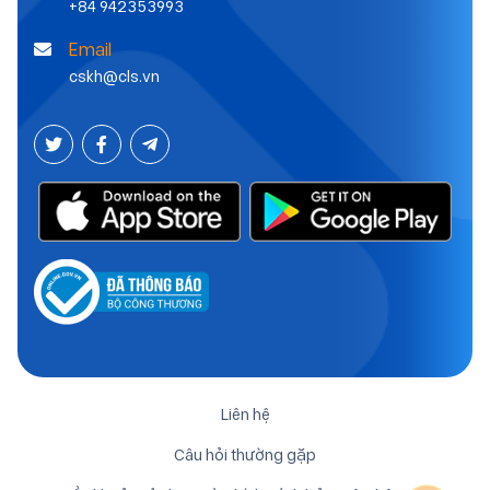
+84 942353993
Email
cskh@cls.vn
Liên hệ
Câu hỏi thường gặp