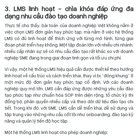
3. LMS linh hoạt – chìa khóa đáp ứng đa
dạng nhu cầu đào tạo doanh nghiệp
Thực tế cho thấy, bài toán của doanh nghiệp Việt không nằm ở
việc chọn LMS đơn giản hay phức tạp, mà nằm ở việc hệ thống
LMS có đủ linh hoạt để thích ứng với từng mô hình, từng giai
đoạn phát triển hay không. Một tập đoàn lớn với nhiều chi nhánh,
nhiều cấp nhân sự sẽ có nhu cầu đào tạo rất khác so với doanh
nghiệp SME đang trong giai đoạn tinh gọn và tối ưu chi phí.
Vì vậy, một hệ thống LMS hiệu quả cần được thiết kế theo hướng
linh hoạt về cấu trúc và cách triển khai, thay vì bị “đóng khung” ở
một mức độ đơn giản hay phức tạp cố định. Với các doanh
nghiệp quy mô lớn, LMS cần đáp ứng được những yêu cầu đào
tạo phức tạp như chuẩn hóa SOP trên diện rộng, tổ chức kỳ thi
đồng bộ, phân quyền nhiều cấp và theo dõi dữ liệu đào tạo chi
tiết. Trong khi đó, với SME, LMS cần dễ triển khai, dễ sử dụng và
tập trung vào những nhu cầu cốt lõi như onboarding, đào tạo kỹ
năng và quản lý tiến độ học tập.
Một hệ thống LMS linh hoạt cho phép doanh nghiệp: