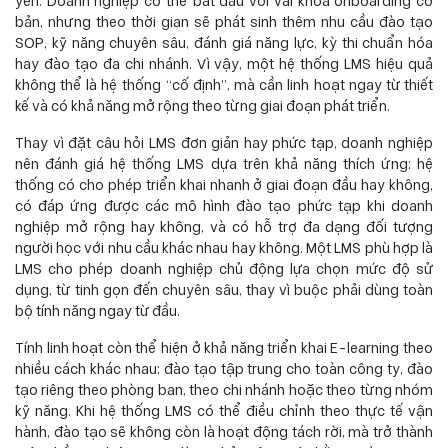
yên. Doanh nghiệp có thể bắt đầu với vài khóa onboarding cơ
bản, nhưng theo thời gian sẽ phát sinh thêm nhu cầu đào tạo
SOP, kỹ năng chuyên sâu, đánh giá năng lực, kỳ thi chuẩn hóa
hay đào tạo đa chi nhánh. Vì vậy, một hệ thống LMS hiệu quả
không thể là hệ thống “cố định”, mà cần linh hoạt ngay từ thiết
kế và có khả năng mở rộng theo từng giai đoạn phát triển.
Thay vì đặt câu hỏi LMS đơn giản hay phức tạp, doanh nghiệp
nên đánh giá hệ thống LMS dựa trên khả năng thích ứng: hệ
thống có cho phép triển khai nhanh ở giai đoạn đầu hay không,
có đáp ứng được các mô hình đào tạo phức tạp khi doanh
nghiệp mở rộng hay không, và có hỗ trợ đa dạng đối tượng
người học với nhu cầu khác nhau hay không. Một LMS phù hợp là
LMS cho phép doanh nghiệp chủ động lựa chọn mức độ sử
dụng, từ tinh gọn đến chuyên sâu, thay vì buộc phải dùng toàn
bộ tính năng ngay từ đầu.
Tính linh hoạt còn thể hiện ở khả năng triển khai E-learning theo
nhiều cách khác nhau: đào tạo tập trung cho toàn công ty, đào
tạo riêng theo phòng ban, theo chi nhánh hoặc theo từng nhóm
kỹ năng. Khi hệ thống LMS có thể điều chỉnh theo thực tế vận
hành, đào tạo sẽ không còn là hoạt động tách rời, mà trở thành