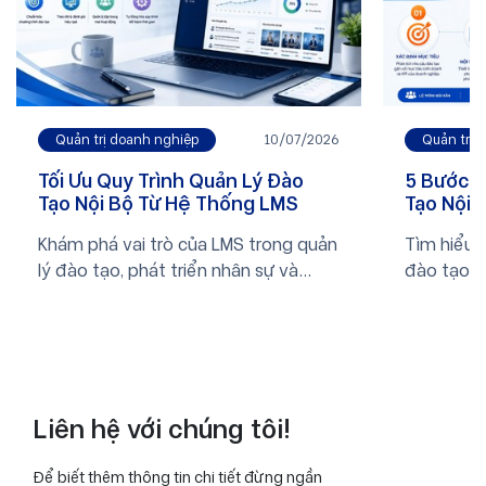
Quản trị 
Quản trị doanh nghiệp
10/07/2026
5 Bước T
Tối Ưu Quy Trình Quản Lý Đào
Tạo Nội 
Tạo Nội Bộ Từ Hệ Thống LMS
Nghiệp
Tìm hiểu 5
Khám phá vai trò của LMS trong quản
đào tạo n
lý đào tạo, phát triển nhân sự và
nghiệp.
chuyển đổi số doanh nghiệp. Xem
ngay bài viết để biết thêm thông tin.
Liên hệ với chúng tôi!
Để biết thêm thông tin chi tiết đừng ngần