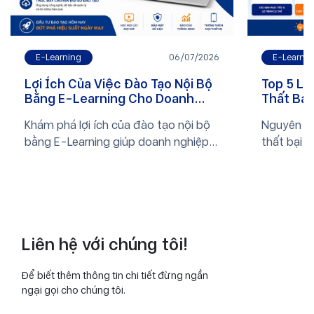
E-Learning
06/07/2026
E-Learnin
Lợi Ích Của Việc Đào Tạo Nội Bộ
Top 5 Lý
Bằng E-Learning Cho Doanh
Thất Bại
Nghiệp
Khám phá lợi ích của đào tạo nội bộ
Nguyên nh
bằng E-Learning giúp doanh nghiệp
thất bại 
tối ưu
dựng hệ t
hiệu quả
Liên hệ với chúng tôi!
Để biết thêm thông tin chi tiết đừng ngần
ngại gọi cho chúng tôi.