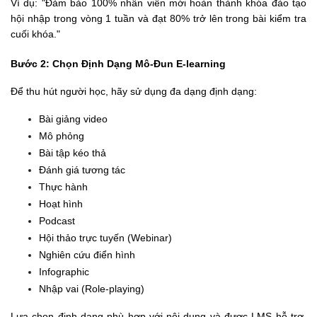
Ví dụ: "Đảm bảo 100% nhân viên mới hoàn thành khóa đào tạo 
hội nhập trong vòng 1 tuần và đạt 80% trở lên trong bài kiểm tra 
cuối khóa."
Bước 2: Chọn Định Dạng Mô-Đun E-learning
Để thu hút người học, hãy sử dụng đa dạng định dạng:
Bài giảng video
Mô phỏng
Bài tập kéo thả
Đánh giá tương tác
Thực hành
Hoạt hình
Podcast
Hội thảo trực tuyến (Webinar)
Nghiên cứu điển hình
Infographic
Nhập vai (Role-playing)
Lựa chọn định dạng phù hợp với nội dung và được LMS hỗ trợ. 