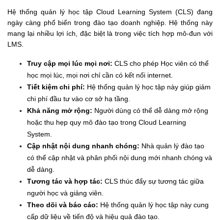
Hệ thống quản lý học tập Cloud Learning System (CLS) đang 
ngày càng phổ biến trong đào tạo doanh nghiệp. Hệ thống này 
mang lại nhiều lợi ích, đặc biệt là trong việc tích hợp mô-đun với 
LMS.
Truy cập mọi lúc mọi nơi:
 CLS cho phép Học viên có thể 
học mọi lúc, mọi nơi chỉ cần có kết nối internet.
Tiết kiệm chi phí:
 Hệ thống quản lý học tập này giúp giảm 
chi phí đầu tư vào cơ sở hạ tầng.
Khả năng mở rộng:
 Người dùng có thể dễ dàng mở rộng 
hoặc thu hẹp quy mô đào tạo trong Cloud Learning 
System.
Cập nhật nội dung nhanh chóng:
 Nhà quản lý đào tạo 
có thể cập nhật và phân phối nội dung mới nhanh chóng và 
dễ dàng.
Tương tác và hợp tác:
 CLS thúc đẩy sự tương tác giữa 
người học và giảng viên.
Theo dõi và báo cáo:
 Hệ thống quản lý học tập này cung 
cấp dữ liệu về tiến độ và hiệu quả đào tạo.