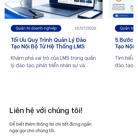
Quản trị 
Quản trị doanh nghiệp
10/07/2026
5 Bước T
Tối Ưu Quy Trình Quản Lý Đào
Tạo Nội 
Tạo Nội Bộ Từ Hệ Thống LMS
Nghiệp
Tìm hiểu 5
Khám phá vai trò của LMS trong quản
đào tạo n
lý đào tạo, phát triển nhân sự và
nghiệp.
chuyển đổi số doanh nghiệp. Xem
ngay bài viết để biết thêm thông tin.
Liên hệ với chúng tôi!
Để biết thêm thông tin chi tiết đừng ngần
ngại gọi cho chúng tôi.