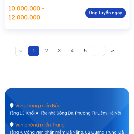
10.000.000 -
Ứng tuyển ngay
12.000.000
«
1
2
3
4
5
…
»
Văn phòng miền Bắc
Tầng 13, Khối A, Tòa nhà Sông Đà, Phường Từ Liêm, Hà Nội
Văn phòng miền Trung
Tầng 9, Công viên phần mềm Đà Nẵng, 02 Quang Trung, Đà