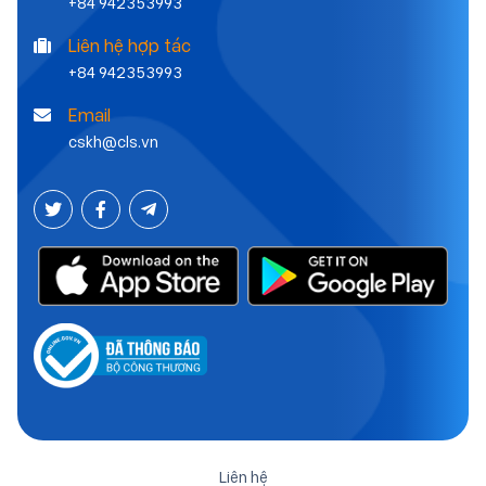
+84 942353993
Liên hệ hợp tác
+84 942353993
Email
cskh@cls.vn
Liên hệ