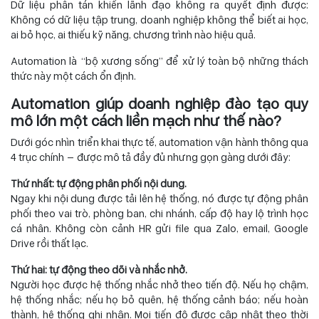
Dữ liệu phân tán khiến lãnh đạo không ra quyết định được:
Không có dữ liệu tập trung, doanh nghiệp không thể biết ai học,
ai bỏ học, ai thiếu kỹ năng, chương trình nào hiệu quả.
Automation là “bộ xương sống” để xử lý toàn bộ những thách
thức này một cách ổn định.
Automation giúp doanh nghiệp đào tạo quy
mô lớn một cách liền mạch như thế nào?
Dưới góc nhìn triển khai thực tế, automation vận hành thông qua
4 trục chính — được mô tả đầy đủ nhưng gọn gàng dưới đây:
Thứ nhất: tự động phân phối nội dung.
Ngay khi nội dung được tải lên hệ thống, nó được tự động phân
phối theo vai trò, phòng ban, chi nhánh, cấp độ hay lộ trình học
cá nhân. Không còn cảnh HR gửi file qua Zalo, email, Google
Drive rồi thất lạc.
Thứ hai: tự động theo dõi và nhắc nhở.
Người học được hệ thống nhắc nhở theo tiến độ. Nếu họ chậm,
hệ thống nhắc; nếu họ bỏ quên, hệ thống cảnh báo; nếu hoàn
thành, hệ thống ghi nhận. Mọi tiến độ được cập nhật theo thời