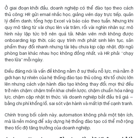
Ở giai đoạn khởi đầu, doanh nghiệp có thể đào tạo theo cách
thủ công: HR gửi email nhắc học, giảng viên dạy trực tiếp, quản
lý điểm danh, tổng hợp Excel và báo cáo theo tuần. Nhưng khi
quy mô tăng từ vài chục lên vài trăm, rồi vài nghìn nhân sự, mô
hình này lập tức trở nên quá tải. Nhân viên mới không được
onboarding kịp thời, các quy trình mới phát sinh liên tục, sản
phẩm thay đổi nhanh nhưng tài liệu chưa kịp cập nhật, đội ngũ
phòng ban khác nhau học không đồng nhất, và HR phải “chạy
theo lửa” mỗi ngày.
Điều đáng nói là vấn đề không nằm ở sự thiếu nỗ lực, mà nằm ở
giới hạn tự nhiên của hệ thống đào tạo thủ công. Khi tổ chức lớn
lên nhưng cách vận hành đào tạo không thay đổi, mọi thứ đều
trở nên chậm: chậm triển khai chiến lược, chậm chuẩn hóa năng
lực, chậm cập nhật tri thức. Và doanh nghiệp bắt đầu trả giá —
bằng chi phí khổng lồ, sai sót vận hành và mất lợi thế cạnh tranh.
Chính trong bối cảnh này, automation không phải một tiện ích,
mà là nền móng để xây dựng hệ thống đào tạo có thể mở rộng
theo tốc độ tăng trưởng của doanh nghiệp.