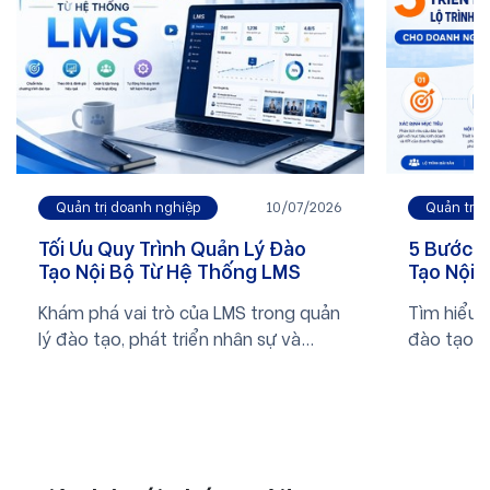
Quản trị 
Quản trị doanh nghiệp
10/07/2026
5 Bước T
Tối Ưu Quy Trình Quản Lý Đào
Tạo Nội 
Tạo Nội Bộ Từ Hệ Thống LMS
Nghiệp
Tìm hiểu 5
Khám phá vai trò của LMS trong quản
đào tạo n
lý đào tạo, phát triển nhân sự và
nghiệp.
chuyển đổi số doanh nghiệp. Xem
ngay bài viết để biết thêm thông tin.