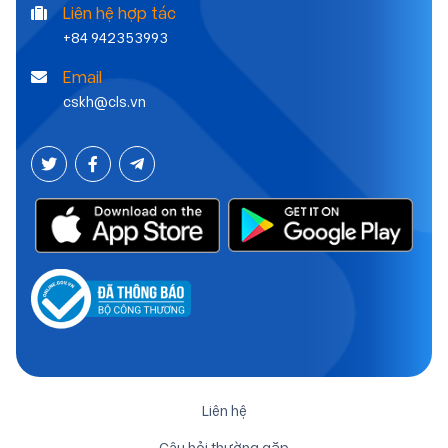
Liên hệ hợp tác
+84 942353993
Email
cskh@cls.vn
Liên hệ
Câu hỏi thường gặp