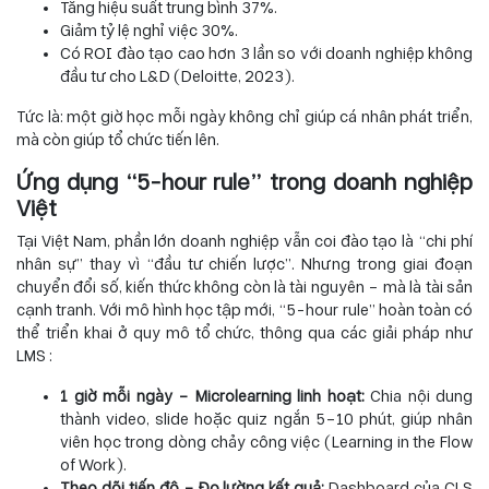
Tăng hiệu suất trung bình 37%.
Giảm tỷ lệ nghỉ việc 30%.
Có ROI đào tạo cao hơn 3 lần so với doanh nghiệp không
đầu tư cho L&D (Deloitte, 2023).
Tức là: một giờ học mỗi ngày không chỉ giúp cá nhân phát triển,
mà còn giúp tổ chức tiến lên.
Ứng dụng “5-hour rule” trong doanh nghiệp
Việt
Tại Việt Nam, phần lớn doanh nghiệp vẫn coi đào tạo là “chi phí
nhân sự” thay vì “đầu tư chiến lược”. Nhưng trong giai đoạn
chuyển đổi số, kiến thức không còn là tài nguyên – mà là tài sản
cạnh tranh. Với mô hình học tập mới, “5-hour rule” hoàn toàn có
thể triển khai ở quy mô tổ chức, thông qua các giải pháp như
LMS :
1 giờ mỗi ngày – Microlearning linh hoạt:
Chia nội dung
thành video, slide hoặc quiz ngắn 5–10 phút, giúp nhân
viên học trong dòng chảy công việc (Learning in the Flow
of Work).
Theo dõi tiến độ – Đo lường kết quả:
Dashboard của CLS