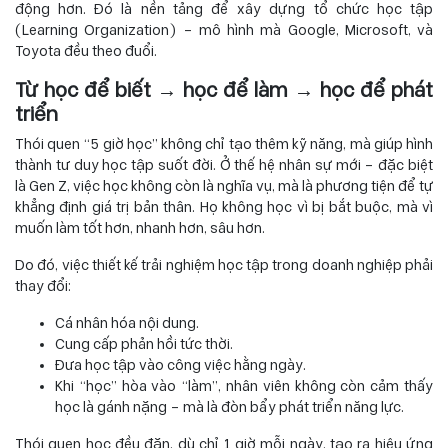
động hơn. Đó là nền tảng để xây dựng tổ chức học tập
(Learning Organization) – mô hình mà Google, Microsoft, và
Toyota đều theo đuổi.
Từ học để biết → học để làm → học để phát
triển
Thói quen “5 giờ học” không chỉ tạo thêm kỹ năng, mà giúp hình
thành tư duy học tập suốt đời. Ở thế hệ nhân sự mới – đặc biệt
là Gen Z, việc học không còn là nghĩa vụ, mà là phương tiện để tự
khẳng định giá trị bản thân. Họ không học vì bị bắt buộc, mà vì
muốn làm tốt hơn, nhanh hơn, sâu hơn.
Do đó, việc thiết kế trải nghiệm học tập trong doanh nghiệp phải
thay đổi:
Cá nhân hóa nội dung.
Cung cấp phản hồi tức thời.
Đưa học tập vào công việc hằng ngày.
Khi “học” hòa vào “làm”, nhân viên không còn cảm thấy
học là gánh nặng – mà là đòn bẩy phát triển năng lực.
Thói quen học đều đặn, dù chỉ 1 giờ mỗi ngày, tạo ra hiệu ứng