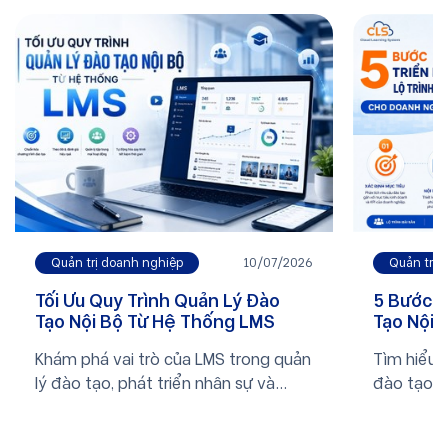
Quản trị 
Quản trị doanh nghiệp
10/07/2026
5 Bước T
Tối Ưu Quy Trình Quản Lý Đào
Tạo Nội 
Tạo Nội Bộ Từ Hệ Thống LMS
Nghiệp
Tìm hiểu 5
Khám phá vai trò của LMS trong quản
đào tạo n
lý đào tạo, phát triển nhân sự và
nghiệp.
chuyển đổi số doanh nghiệp. Xem
ngay bài viết để biết thêm thông tin.