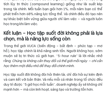
tích lũy tri thức (compound learning) giống như lãi suất kép
trong tài chính. Mỗi tuần bạn giỏi hơn 1%, mỗi năm bạn có thể
phát triển hơn 68% năng lực tổng thể. Và chính điều đó tạo nên
sự khác biệt bền vững giữa người chỉ làm việc – và người luôn
học trong khi làm việc.
Kết luận – Học tập suốt đời không phải là lựa
chọn, mà là năng lực sống còn
Trong thế giới VUCA (biến động – bất định – phức tạp – mơ
hồ), học tập chính là khả năng sinh tồn. Người không học, sớm
muộn sẽ bị tri thức cũ giới hạn. “5-hour rule” là lời nhắc nhở
rằng:
Chúng ta không cần thay đổi cả thế giới mỗi ngày — chỉ cần
học thêm một điều nhỏ để thay đổi chính mình.
Học tập suốt đời không đòi hỏi thiên tài, chỉ đòi hỏi sự kiên định
và cam kết với bản thân. Và nếu mỗi cá nhân trong tổ chức đều
duy trì được “5 giờ học mỗi tuần”, doanh nghiệp ấy sẽ không chỉ
mạnh hơn — mà còn linh hoạt, sáng tạo và trường tồn hơn.