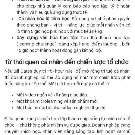
cho phép nhà quản lý xem báo cáo học tập, tỷ lệ hoàn
thành, và hiệu quả ứng dụng thực tế.
Cá nhân hóa lộ trình học
: Sử dụng cơ chế phân quyền
theo phòng ban – vị trí – năng lực, giúp mỗi nhân viên có
lộ trình 5 giờ học phù hợp với mục tiêu riêng.
Xây dựng văn hóa học tập:
Tạo thử thách học tập
(learning challenge), bảng xếp hạng, điểm thưởng… biến
“5 giờ học” thành hoạt động gắn kết nội bộ.
Từ thói quen cá nhân đến chiến lược tổ chức
Nếu Bill Gates duy trì “5-hour rule” để mở rộng trí tuệ cá nhân,
thì doanh nghiệp có thể áp dụng nó như một chiến lược phát
triển năng lực tập thể. Một giờ học mỗi ngày có thể là:
Một video ngắn về kỹ năng giao tiếp.
Một khóa microlearning về sản phẩm mới.
Một bản tin nội bộ chia sẻ kinh nghiệm thực tế.
Điều quan trọng là biến học tập thành nhịp sống tự nhiên của tổ
chức – chứ không phải nhiệm vụ được giao. Doanh nghiệp càng
khuyến khích học, nhân viên càng sáng tạo, linh hoạt và chủ