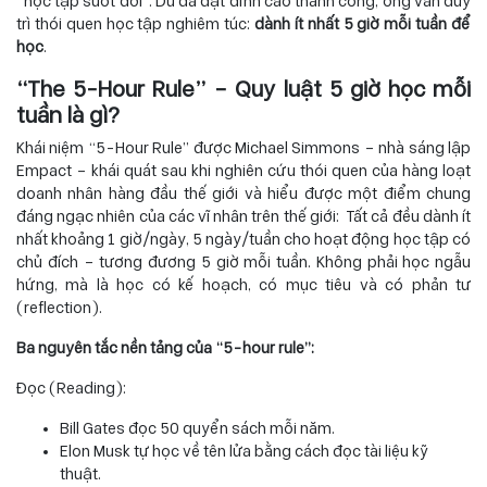
“học tập suốt đời”. Dù đã đạt đỉnh cao thành công, ông vẫn duy
trì thói quen học tập nghiêm túc:
dành ít nhất 5 giờ mỗi tuần để
học
.
“The 5-Hour Rule” – Quy luật 5 giờ học mỗi
tuần là gì?
Khái niệm “5-Hour Rule” được Michael Simmons – nhà sáng lập
Empact – khái quát sau khi nghiên cứu thói quen của hàng loạt
doanh nhân hàng đầu thế giới và hiểu được một điểm chung
đáng ngạc nhiên của các vĩ nhân trên thế giới: Tất cả đều dành ít
nhất khoảng 1 giờ/ngày, 5 ngày/tuần cho hoạt động học tập có
chủ đích – tương đương 5 giờ mỗi tuần. Không phải học ngẫu
hứng, mà là học có kế hoạch, có mục tiêu và có phản tư
(reflection).
Ba nguyên tắc nền tảng của “5-hour rule”:
Đọc (Reading):
Bill Gates đọc 50 quyển sách mỗi năm.
Elon Musk tự học về tên lửa bằng cách đọc tài liệu kỹ
thuật.