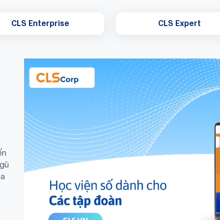
CLS Enterprise
CLS Expert
ến
ngũ
óa