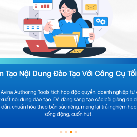
n Tạo Nội Dung Đào Tạo Với Công Cụ Tố
 Avina Authoring Tools tích hợp độc quyền, doanh nghiệp tự
 xuất nội dung đào tạo. Dễ dàng sáng tạo các bài giảng đa d
 dẫn, chuẩn hóa theo bản sắc riêng, mang lại trải nghiệm học
sống động, cuốn hút.