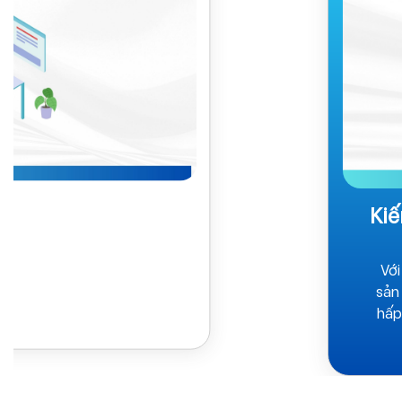
Khoản Đầu Tư Sinh Lời
Kiế
chi phí đào tạo truyền thống
Với
nh xác. Đầu tư vào đào tạo
sản
g suất nhân sự từ 130% đến
hấp