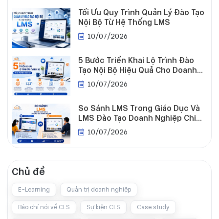
Tối Ưu Quy Trình Quản Lý Đào Tạo
Nội Bộ Từ Hệ Thống LMS
10/07/2026
5 Bước Triển Khai Lộ Trình Đào
Tạo Nội Bộ Hiệu Quả Cho Doanh
Nghiệp
10/07/2026
So Sánh LMS Trong Giáo Dục Và
LMS Đào Tạo Doanh Nghiệp Chi
Tiết
10/07/2026
Chủ đề
E-Learning
Quản trị doanh nghiệp
Báo chí nói về CLS
Sự kiện CLS
Case study