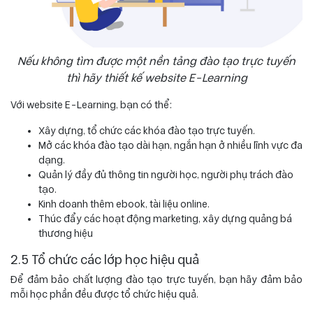
Nếu không tìm được một nền tảng đào tạo trực tuyến
thì hãy thiết kế website E-Learning
Với website E-Learning, bạn có thể:
Xây dựng, tổ chức các khóa đào tạo trực tuyến.
Mở các khóa đào tạo dài hạn, ngắn hạn ở nhiều lĩnh vực đa
dạng.
Quản lý đầy đủ thông tin người học, người phụ trách đào
tạo.
Kinh doanh thêm ebook, tài liệu online.
Thúc đẩy các hoạt động marketing, xây dựng quảng bá
thương hiệu
2.5 Tổ chức các lớp học hiệu quả
Để đảm bảo chất lượng đào tạo trực tuyến, bạn hãy đảm bảo
mỗi học phần đều được tổ chức hiệu quả.