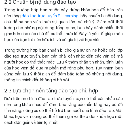
2.2 Chuẩn bị nội dung đào tạo
Trong trường hợp bạn muốn xây dựng khóa học để bán trên
nền tảng
đào tạo trực tuyến E-Learning
, hãy chuẩn bị nội dung,
chủ đề nà học viên thực sự quan tâm và chú ý. Giảm bớt thời
lượng cho những nội dung tổng quan, bạn hãy dành nhiều thời
gian hơn cho các chủ đề cụ thể, thực tế. Đây là yếu tố giúp khóa
học của bạn trở nên hữu ích và có giá trị với học viên.
Trong trường hợp bạn chuẩn bị cho gia sư online hoặc các lớp
đào tạo trực tuyến, bạn cần phải cân nhắc đến các vấn đề mà
người học có thể thắc mắc. Lưu ý thêm phần tin nhắn, bình luận
của học viên để đưa ra phần mở rộng phù hợp. Tuy nhiên, bạn
cũng cần lưu ý thời gian để đảm bảo toàn bộ những nội dung,
thông tin chính đều không bị bỏ sót.
2.3 Lựa chọn nền tảng đào tạo phù hợp
Dựa trên mô hình đào tạo trực tuyến, bạn có thể cân nhắc các
nền tảng khác nhau để đảm bảo rằng các nền tảng này có đủ
tính năng, công cụ có thể hỗ trợ bạn suốt quá trình đào tạo. Mặt
khác, học viên cũng có thể tham gia và theo dõi khóa học một
cách đơn giản và tiện lợi nhất.