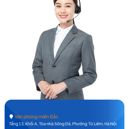
Văn phòng miền Bắc
Tầng 13, Khối A, Tòa nhà Sông Đà, Phường Từ Liêm, Hà Nội