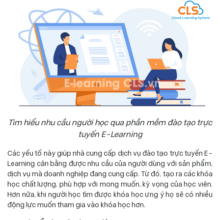
Tìm hiểu nhu cầu người học qua phần mềm đào tạo trực
tuyến E-Learning
Các yếu tố này giúp nhà cung cấp dịch vụ đào tạo trực tuyến E-
Learning cân bằng được nhu cầu của người dùng với sản phẩm,
dịch vụ mà doanh nghiệp đang cung cấp. Từ đó, tạo ra các khóa
học chất lượng, phù hợp với mong muốn, kỳ vọng của học viên.
Hơn nữa, khi người học tìm được khóa học ưng ý họ sẽ có nhiều
động lực muốn tham gia vào khóa học hơn.