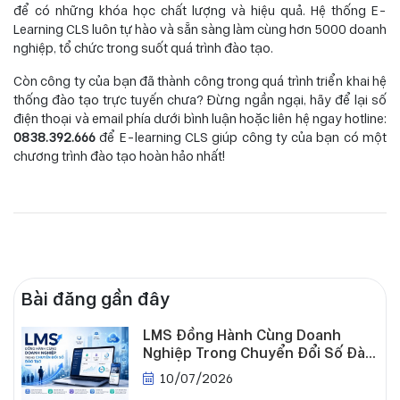
để có những khóa học chất lượng và hiệu quả. Hệ thống E-
Learning CLS luôn tự hào và sẵn sàng làm cùng hơn 5000 doanh
Tuyển
nghiệp, tổ chức trong suốt quá trình đào tạo.
dụng
Còn công ty của bạn đã thành công trong quá trình triển khai hệ
thống đào tạo trực tuyến chưa? Đừng ngần ngại, hãy để lại số
điện thoại và email phía dưới bình luận hoặc liên hệ ngay hotline:
0838.392.666
để E-learning CLS giúp công ty của bạn có một
chương trình đào tạo hoàn hảo nhất!
Bài đăng gần đây
LMS Đồng Hành Cùng Doanh
Nghiệp Trong Chuyển Đổi Số Đào
Tạo
10/07/2026