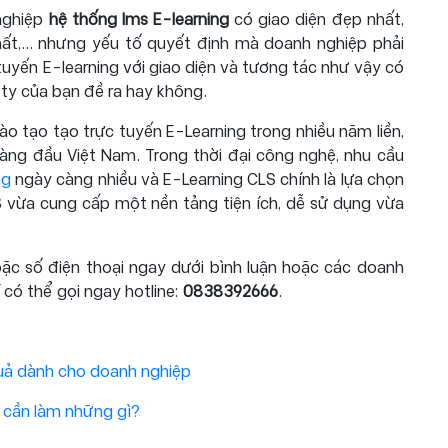
 nghiệp
hệ thống lms E-learning
có giao diện đẹp nhất,
hất,... nhưng yếu tố quyết định mà doanh nghiệp phải
tuyến E-learning với giao diện và tương tác như vậy có
ty của bạn đề ra hay không.
ào tạo tạo trực tuyến E-Learning trong nhiều năm liền,
 hàng đầu Việt Nam. Trong thời đại công nghệ, nhu cầu
ng
ngày càng nhiều và E-Learning CLS chính là lựa chọn
S vừa cung cấp một nền tảng tiện ích, dễ sử dụng vừa
 hoặc số điện thoại ngay dưới bình luận hoặc các doanh
 có thể gọi ngay hotline:
0838392666
.
quả dành cho doanh nghiệp
 cần làm những gì?