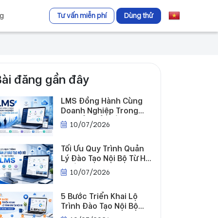
ng
Tư vấn miễn phí
Dùng thử
Bài đăng gần đây
LMS Đồng Hành Cùng
Doanh Nghiệp Trong
Chuyển Đổi Số Đào Tạo
10/07/2026
Tối Ưu Quy Trình Quản
Lý Đào Tạo Nội Bộ Từ Hệ
Thống LMS
10/07/2026
5 Bước Triển Khai Lộ
Trình Đào Tạo Nội Bộ
Hiệu Quả Cho Doanh