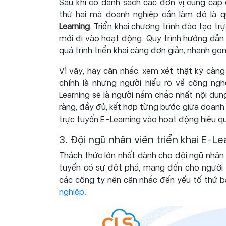
Sau khi có danh sách các đơn vị cung cấp 
thứ hai mà doanh nghiệp cần làm đó là qu
Learning
. Triển khai chương trình đào tạo t
mới đi vào hoạt động. Quy trình hướng dẫn t
quá trình triển khai càng đơn giản, nhanh gọn
Vì vậy, hãy cân nhắc, xem xét thật kỹ càng
chính là những người hiểu rõ về công ng
Learning sẽ là người nắm chắc nhất nội dung
ràng, đầy đủ, kết hợp từng bước giữa doanh
trực tuyến E-Learning vào hoạt động hiệu q
3. Đội ngũ nhân viên triển khai E-L
Thách thức lớn nhất dành cho đội ngũ nhân 
tuyến có sự đột phá, mang đến cho người h
các công ty nên cân nhắc đến yếu tố thứ b
nghiệp.