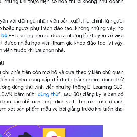
, nhưng khi thực hiện số hóa thì lại không như doanh
yên với đội ngũ nhân viên sản xuất. Họ chính là người
p hoặc người phụ trách đào tạo. Không những vậy, họ
i bộ
E-Learning nên sẽ đưa ra những lời khuyên về việc
t được nhiều học viên tham gia khóa đào tạo. Vì vậy,
 viên trước khi lựa chọn nhé.
ẫu
 chí phía trên còn mơ hồ và dựa theo ý kiến chủ quan
đến các nhà cung cấp để được trải nghiệm, dùng thử
ương dùng thử vĩnh viễn như hệ thống E-Learning CLS.
LS.VN, bấm nút “
dùng thử
”, sau 30s đăng ký là bạn có
a chọn các nhà cung cấp dịch vụ E-Learning cho doanh
em xét sản phẩm mẫu về bài giảng trước khi triển khai